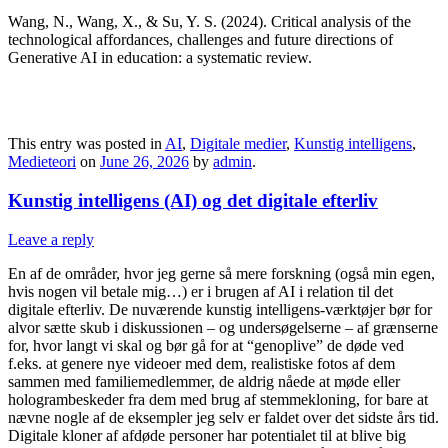
Wang, N., Wang, X., & Su, Y. S. (2024). Critical analysis of the
technological affordances, challenges and future directions of
Generative AI in education: a systematic review.
This entry was posted in
AI
,
Digitale medier
,
Kunstig intelligens
,
Medieteori
on
June 26, 2026
by
admin
.
Kunstig intelligens (AI) og det digitale efterliv
Leave a reply
En af de områder, hvor jeg gerne så mere forskning (også min egen,
hvis nogen vil betale mig…) er i brugen af AI i relation til det
digitale efterliv. De nuværende kunstig intelligens-værktøjer bør for
alvor sætte skub i diskussionen – og undersøgelserne – af grænserne
for, hvor langt vi skal og bør gå for at “genoplive” de døde ved
f.eks. at genere nye videoer med dem, realistiske fotos af dem
sammen med familiemedlemmer, de aldrig nåede at møde eller
hologrambeskeder fra dem med brug af stemmekloning, for bare at
nævne nogle af de eksempler jeg selv er faldet over det sidste års tid.
Digitale kloner af afdøde personer har potentialet til at blive big