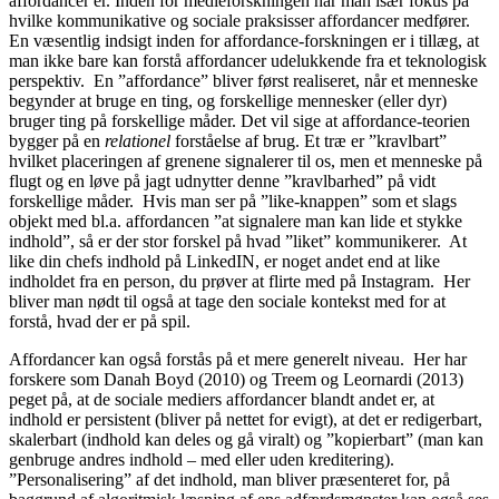
affordancer er. Inden for medieforskningen har man især fokus på
hvilke kommunikative og sociale praksisser affordancer medfører.
En væsentlig indsigt inden for affordance-forskningen er i tillæg, at
man ikke bare kan forstå affordancer udelukkende fra et teknologisk
perspektiv. En ”affordance” bliver først realiseret, når et menneske
begynder at bruge en ting, og forskellige mennesker (eller dyr)
bruger ting på forskellige måder. Det vil sige at affordance-teorien
bygger på en
relationel
forståelse af brug. Et træ er ”kravlbart”
hvilket placeringen af grenene signalerer til os, men et menneske på
flugt og en løve på jagt udnytter denne ”kravlbarhed” på vidt
forskellige måder. Hvis man ser på ”like-knappen” som et slags
objekt med bl.a. affordancen ”at signalere man kan lide et stykke
indhold”, så er der stor forskel på hvad ”liket” kommunikerer. At
like din chefs indhold på LinkedIN, er noget andet end at like
indholdet fra en person, du prøver at flirte med på Instagram. Her
bliver man nødt til også at tage den sociale kontekst med for at
forstå, hvad der er på spil.
Affordancer kan også forstås på et mere generelt niveau. Her har
forskere som Danah Boyd (2010) og Treem og Leornardi (2013)
peget på, at de sociale mediers affordancer blandt andet er, at
indhold er persistent (bliver på nettet for evigt), at det er redigerbart,
skalerbart (indhold kan deles og gå viralt) og ”kopierbart” (man kan
genbruge andres indhold – med eller uden kreditering).
”Personalisering” af det indhold, man bliver præsenteret for, på