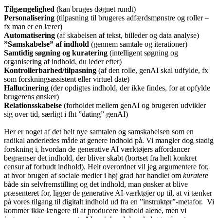
Tilgængelighed
(kan bruges døgnet rundt)
Personalisering
(tilpasning til brugeres adfærdsmønstre og roller –
fx man er en lærer)
Automatisering
(af skabelsen af tekst, billeder og data analyse)
”Samskabelse” af indhold
(gennem samtale og iterationer)
Samtidig søgning og kuratering
(intelligent søgning og
organisering af indhold, du leder efter)
Kontrollerbarhed/tilpasning
(af den rolle, genAI skal udfylde, fx
som forskningsassistent eller virtuel date)
Hallucinering
(der opdigtes indhold, der ikke findes, for at opfylde
brugerens ønsker)
Relationsskabelse
(forholdet mellem genAI og brugeren udvikler
sig over tid, særligt i fht ”dating” genAI)
Her er noget af det helt nye samtalen og samskabelsen som en
radikal anderledes måde at genere indhold på. Vi mangler dog stadig
forskning i, hvordan de generative AI værktøjers affordancer
begrænser det indhold, der bliver skabt (bortset fra helt konkret
censur af forbudt indhold). Helt overordnet vil jeg argumentere for,
at hvor brugen af sociale medier i høj grad har handlet om
kuratere
både sin selvfremstilling og det indhold, man ønsker at blive
præsenteret for, ligger de generative AI-værktøjer op til, at vi tænker
på vores tilgang til digitalt indhold ud fra en ”instruktør”-metafor. Vi
kommer ikke længere til at producere indhold alene, men vi