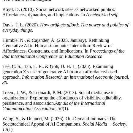
Boyd, D. (2010). Social network sites as networked publics:
Affordances, dynamics, and implications. In
A networked self.
Davis, J. L. (2020).
How artifacts afford: The power and politics of
everyday things
.
Humble, N., & Cajander, Å. (2025, January). Rethinking
Generative AI in Human-Computer Interaction: Review of
Affordances, Constraints, and Implications. In
Proceedings of the
2nd International Conference on Education Research
Lee, C. S., Tan, L. E., & Goh, D. H. L. (2025). Examining
generation Z’s use of generative AI from an affordance-based
approach.
Information Research an international electronic journal
,
30
.
Treem, J. W., & Leonardi, P. M. (2013). Social media use in
organizations: Exploring the affordances of visibility, editability,
persistence, and association.
Annals of the International
Communication Association
,
36
(1).
Wang, S., & Dehnert, M. (2026). On-Demand Intimacy: The
Sociotechnical Appeal of AI Companions.
Social Media + Society
,
12
(1)