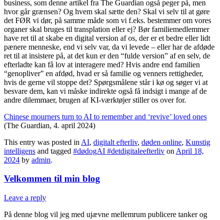
business, som denne artikel fra The Guardian også peger på, men
hvor går grænsen? Og hvem skal sætte den? Skal vi selv til at gøre
det FØR vi dør, på samme måde som vi f.eks. bestemmer om vores
organer skal bruges til transplation eller ej? Bør familiemedlemmer
have ret til at skabe en digital version af os, der er et bedre eller lidt
pænere menneske, end vi selv var, da vi levede – eller har de afdøde
ret til at insistere på, at det kun er den “fulde version” af en selv, de
efterladte kan få lov at interagere med? Hvis andre end familien
“genopliver” en afdød, hvad er så familie og venners rettigheder,
hvis de gerne vil stoppe det? Spørgsmålene står i kø og søger vi at
besvare dem, kan vi måske indirekte også få indsigt i mange af de
andre dilemmaer, brugen af KI-værktøjer stiller os over for.
Chinese mourners turn to AI to remember and ‘revive’ loved ones
(The Guardian, 4. april 2024)
This entry was posted in
AI
,
digitalt efterliv
,
døden online
,
Kunstig
intelligens
and tagged
#dødogAI #detdigitaleefterliv
on
April 18,
2024
by
admin
.
Velkommen til min blog
Leave a reply
På denne blog vil jeg med ujævne mellemrum publicere tanker og