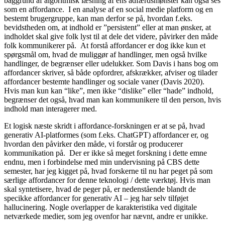
baggrund af algoritmisk læsning af ens adfærdsmønster kan også ses
som en affordance. I en analyse af en social medie platform og en
bestemt brugergruppe, kan man derfor se på, hvordan f.eks.
bevidstheden om, at indhold er ”persistent” eller at man ønsker, at
indholdet skal give folk lyst til at dele det videre, påvirker den måde
folk kommunikerer på. At forstå affordancer er dog ikke kun et
spørgsmål om, hvad de muliggør af handlinger, men også hvilke
handlinger, de begrænser eller udelukker. Som Davis i hans bog om
affordancer skriver, så både opfordrer, afskrækker, afviser og tilader
affordancer bestemte handlinger og sociale vaner (Davis 2020).
Hvis man kun kan “like”, men ikke “dislike” eller “hade” indhold,
begrænser det også, hvad man kan kommunikere til den person, hvis
indhold man interagerer med.
Et logisk næste skridt i affordance-forskningen er at se på, hvad
generativ AI-platformes (som f.eks. ChatGPT) affordancer er, og
hvordan den påvirker den måde, vi forstår og producerer
kommunikation på. Der er ikke så meget forskning i dette emne
endnu, men i forbindelse med min undervisning på CBS dette
semester, har jeg kigget på, hvad forskerne til nu har peget på som
særlige affordancer for denne teknologi / dette værktøj. Hvis man
skal syntetisere, hvad de peger på, er nedenstående blandt de
specikke affordancer for generativ AI – jeg har selv tilføjet
hallucinering. Nogle overlapper de karakteristika ved digitale
netværkede medier, som jeg ovenfor har nævnt, andre er unikke.