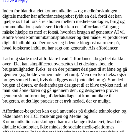
Leave a reply
Inden for blandt andet kommunikations- og medieforskningen i
digitale medier har affordancebegrebet fyldt en del, fordi det kan
hjælpe os til at forstå relationen mellem medieteknologier, brug og
kommunikationspraksisser. Derfor kan en “affordance”-tilgang
måske hjælpe os med at forstå, hvordan brugen af generativ AI vil
ændre vores kommunikationspraksisser og den måde, vi producerer
digitalt indhold på. Derfor ser jeg i denne blogpost nærmere på,
hvad forskerne indtil nu har sagt om generativ AIs affordancer.
Lad mig starte med at forklare hvad ”affordance”-begrebet dækker
over. Det kan simplificeret oversættes til et designs iboende
brugsmuligheder. F.eks. er en dør primært designet til at åbne og gå
igennem (og holde varmen inde i et rum). Men den kan f.eks. også
bruges som et bord, hvis den ligges ned (potentiel brug). Som led i
brugen af døren, er dørhåndtaget designet til at blive trykket ned, så
man kan åbne døren og gå igennem den, og designeren prøver
gennem sin udformning af dørhåndtaget at kommunikere til
brugeren, at det lige præcist er et tryk nedad, der er muligt.
Affordance-begrebet kan også anvendes på digitale teknologier, og
både inden for HCI-forskningen og Medie- og
Kommunikationsforskningen har man længe diskuteret, hvad de
digitale teknologier, ikke mindst de sociale medie-platformes