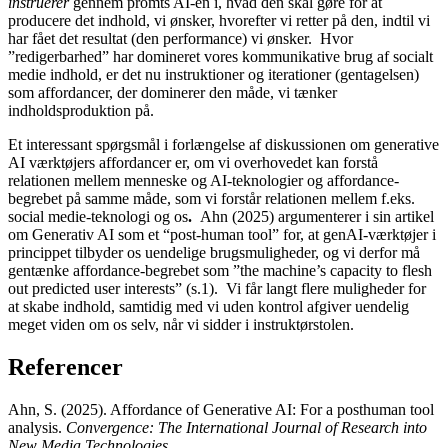
instruerer
gennem promts AI-en i, hvad den skal gøre for at
producere det indhold, vi ønsker, hvorefter vi retter på den, indtil vi
har fået det resultat (den performance) vi ønsker. Hvor
”redigerbarhed” har domineret vores kommunikative brug af socialt
medie indhold, er det nu instruktioner og iterationer (gentagelsen)
som affordancer, der dominerer den måde, vi tænker
indholdsproduktion på.
Et interessant spørgsmål i forlængelse af diskussionen om generative
AI værktøjers affordancer er, om vi overhovedet kan forstå
relationen mellem menneske og AI-teknologier og affordance-
begrebet på samme måde, som vi forstår relationen mellem f.eks.
social medie-teknologi og os
.
Ahn (2025) argumenterer i sin artikel
om Generativ AI som et “post-human tool” for, at genAI-værktøjer i
princippet tilbyder os uendelige brugsmuligheder, og vi derfor må
gentænke affordance-begrebet som ”the machine’s capacity to flesh
out predicted user interests” (s.1). Vi får langt flere muligheder for
at skabe indhold, samtidig med vi uden kontrol afgiver uendelig
meget viden om os selv, når vi sidder i instruktørstolen.
Referencer
Ahn, S. (2025). Affordance of Generative AI: For a posthuman tool
analysis.
Convergence: The International Journal of Research into
New Media Technologies
.