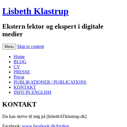
Lisbeth Klastrup
Ekstern lektor og ekspert i digitale
medier
Skip to content
Menu
Home
BLOG
CV
PRESSE
Privat
PUBLIKATIONER / PUBLICATIONS
KONTAKT
INFO IN ENGLISH
KONTAKT
Du kan skrive til mig på [lisbethATklastrup.dk]
Facebook:
www.facebook.dk/forsker