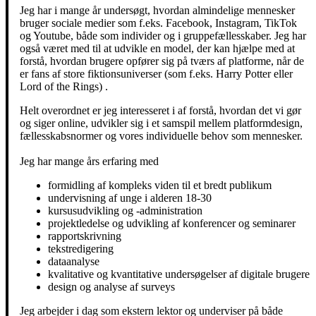
Jeg har i mange år undersøgt, hvordan almindelige mennesker
bruger sociale medier som f.eks. Facebook, Instagram, TikTok
og Youtube, både som individer og i gruppefællesskaber. Jeg har
også været med til at udvikle en model, der kan hjælpe med at
forstå, hvordan brugere opfører sig på tværs af platforme, når de
er fans af store fiktionsuniverser (som f.eks. Harry Potter eller
Lord of the Rings) .
Helt overordnet er jeg interesseret i af forstå, hvordan det vi gør
og siger online, udvikler sig i et samspil mellem platformdesign,
fællesskabsnormer og vores individuelle behov som mennesker.
Jeg har mange års erfaring med
formidling af kompleks viden til et bredt publikum
undervisning af unge i alderen 18-30
kursusudvikling og -administration
projektledelse og udvikling af konferencer og seminarer
rapportskrivning
tekstredigering
dataanalyse
kvalitative og kvantitative undersøgelser af digitale brugere
design og analyse af surveys
Jeg arbejder i dag som ekstern lektor og underviser på både