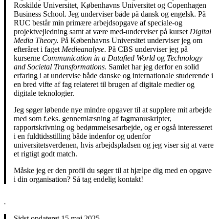
Roskilde Universitet, Københavns Universitet og Copenhagen
Business School. Jeg underviser både på dansk og engelsk. På
RUC består min primære arbejdsopgave af speciale-og
projektvejledning samt at være med-underviser på kurset
Digital
Media Theory.
På Københavns Universitet underviser jeg om
efteråret i faget
Medi
e
analyse
. På CBS underviser jeg på
kurserne
Communication in a Datafied World
og
Technology
and Societal Transformations
. Samlet har jeg derfor en solid
erfaring i at undervise både danske og internationale studerende i
en bred vifte af fag relateret til brugen af digitale medier og
digitale teknologier.
Jeg søger løbende nye mindre opgaver til at supplere mit arbejde
med som f.eks. gennemlæsning af fagmanuskripter,
rapportskrivning og bedømmelsesarbejde, og er også interesseret
i en fuldtidsstilling både indenfor og udenfor
universitetsverdenen, hvis arbejdspladsen og jeg viser sig at være
et rigtigt godt match.
Måske jeg er den profil du søger til at hjælpe dig med en opgave
i din organisation? Så tag endelig kontakt!
.
Sidst opdateret 15.maj 2025